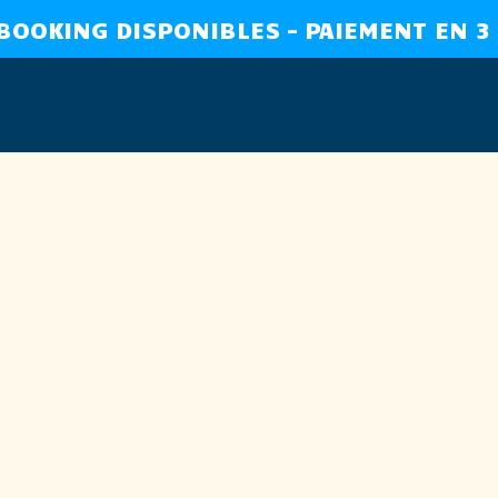
 BOOKING DISPONIBLES – PAIEMENT EN 3 
Mer Domaine de l'Auzan
QUE