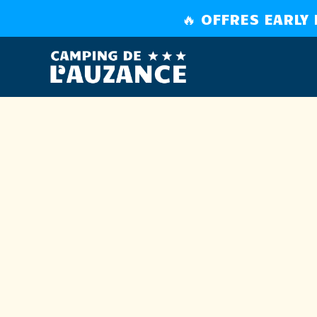
🔥 OFFRES EARLY
Camping à Brem-sur-
AQUATI