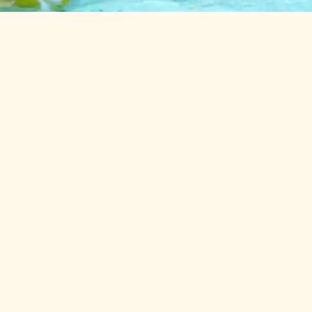
Détente
Nature
Piscines chauffées,
pataugeoire et tob
Brem-sur-Mer
Au Domaine de l’Auzance, votre camping à Brem-sur-Mer, profite
une piscine couverte chauffée à 28°, 2 piscines extérieure
pataugeoire pour les enfants et un bassin avec toboggan a
baignades, détendez-vous au solarium et savourez pleinement vo