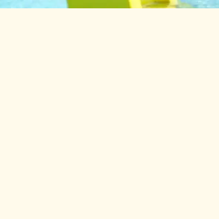
oggan à
z d’un espace aquatique complet :
s chauffées, une grande
quatique (chauffées)
. Entre deux
s vacances en Vendée. Ici, tout est