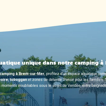
CHAUFFÉES
uatique unique dans notre camping à
camping à Brem-sur-Mer
, profitez d’un espace aquatique com
oire
,
toboggan
et zones de détente. Pensé pour les familles, 
 moments inoubliables sous le soleil de Vendée, entre baignades,