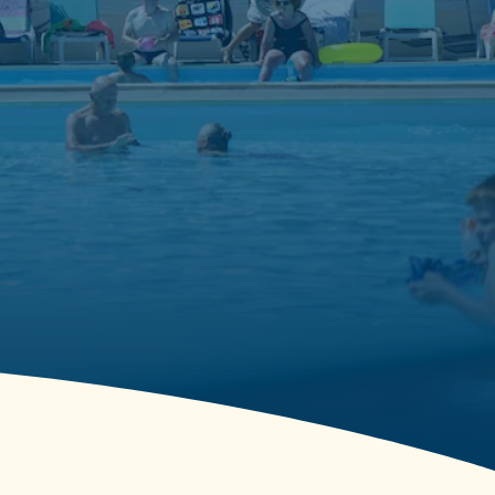
Piscines extérieures
chauffées (26°)
Deux bassins idéalement chauffés pour nager,
s’amuser ou se détendre.