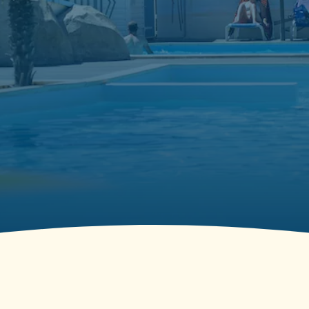
Pataugeoire &
Toboggan pour
enfants
Les plus petits profitent d’un espace ludique et
sécurisé avec mini-toboggan et jets d’eau.