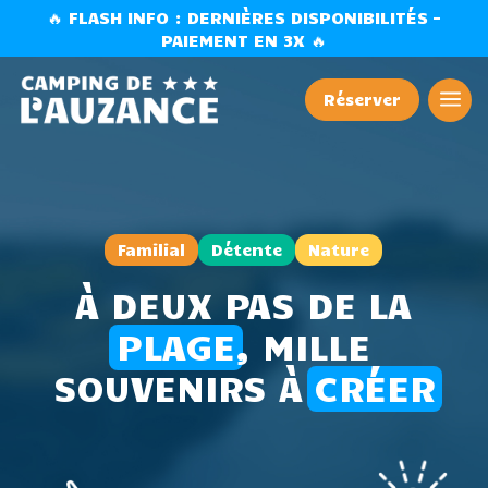
🔥 FLASH INFO : DERNIÈRES DISPONIBILITÉS –
PAIEMENT EN 3X 🔥
a
Réserver
Camping à Brem-sur-Me
Familial
Détente
Nature
À DEUX PAS DE LA
PLAGE
, MILLE
SOUVENIRS À
CRÉER