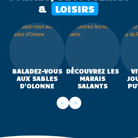
&
LOISIRS
BALADEZ-VOUS
DÉCOUVREZ LES
V
AUX SABLES
MARAIS
JO
D'OLONNE
SALANTS
PU