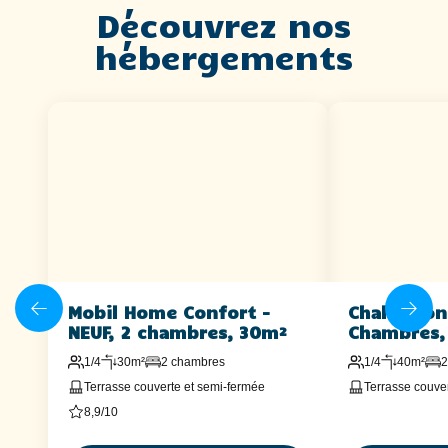
Découvrez nos
hébergements
Mobil Home Confort -
Chalet con
NEUF, 2 chambres, 30m²
Chambres,
1/4
30m²
2 chambres
1/4
40m²
2
Terrasse couverte et semi-fermée
Terrasse couve
8,9/10