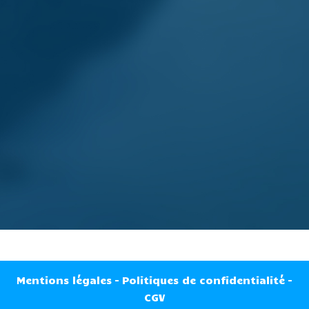
Activités
Informations pratiques
9.3
/10
(sur 130 avis)
VOIR LES AVIS CLIENTS
Mentions légales
–
Politiques de confidentialité
–
CGV