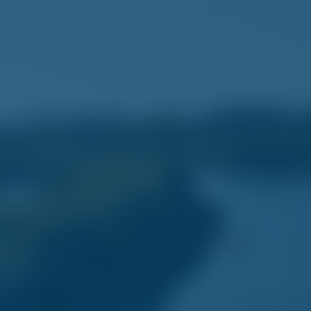
© 2025 Domaine de l’Auzance. Tous droits
réservés
Contactez-nous
12 rue du calvaire
85470 Brem-Sur-Mer
02 51 20 82 90
Liens utiles
Nos hébergements
Les piscines