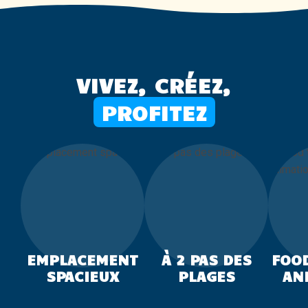
VIVEZ, CRÉEZ,
PROFITEZ
EMPLACEMENT
À 2 PAS DES
FOOD
SPACIEUX
PLAGES
AN