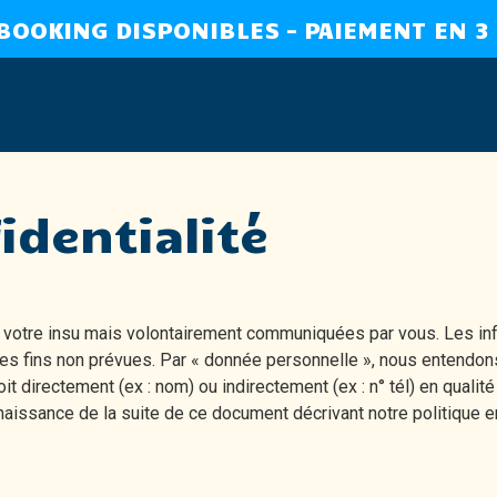
 BOOKING DISPONIBLES – PAIEMENT EN 3 
Mer Domaine de l'Auzan
identialité
 votre insu mais volontairement communiquées par vous. Les in
es fins non prévues. Par « donnée personnelle », nous entendons
it directement (ex : nom) ou indirectement (ex : n° tél) en qual
ssance de la suite de ce document décrivant notre politique en 