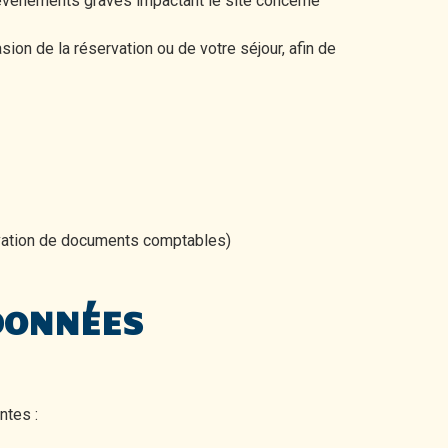
vénements graves impactant le site concerné
on de la réservation ou de votre séjour, afin de
rvation de documents comptables)
 DONNÉES
ntes :